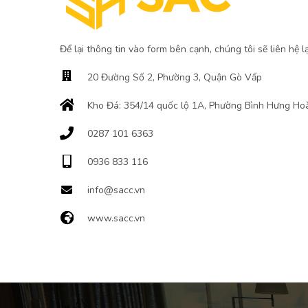
Để lại thông tin vào form bên cạnh, chúng tôi sẽ liên hệ l
20 Đường Số 2, Phường 3, Quận Gò Vấp
Kho Đá: 354/14 quốc lộ 1A, Phường Bình Hưng Hoà
0287 101 6363
0936 833 116
info@sacc.vn
www.sacc.vn