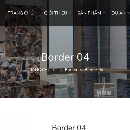
TRANG CHỦ
GIỚI THIỆU
SẢN PHẨM
DỰ ÁN
Border 04
TRANG CHỦ
Border
Border 04
>
>
>
Border 04