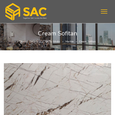
Cream Sofitan
TRANG CHỦ
Đá Tự Nhiên
Marble
Cream Sofitan
>
>
>
>