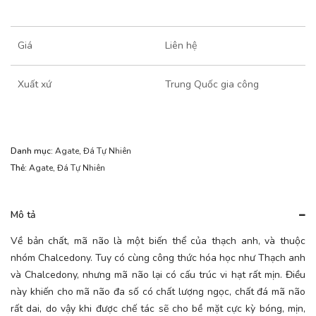
Giá
Liên hệ
Xuất xứ
Trung Quốc gia công
Danh mục:
Agate
,
Đá Tự Nhiên
Thẻ:
Agate
,
Đá Tự Nhiên
Mô tả
Về bản chất, mã não là một biến thể của thạch anh, và thuộc
nhóm Chalcedony. Tuy có cùng công thức hóa học như Thạch anh
và Chalcedony, nhưng mã não lại có cấu trúc vi hạt rất mịn. Điều
này khiến cho mã não đa số có chất lượng ngọc, chất đá mã não
rất dai, do vậy khi được chế tác sẽ cho bề mặt cực kỳ bóng, mịn,