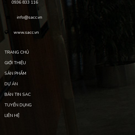
0936 833 116
info@sacc.vn
www.sacc.vn
TRANG CHỦ
GIỚI THIỆU
SẢN PHẨM
DỰ ÁN
BẢN TIN SAC
TUYỂN DỤNG
LIÊN HỆ