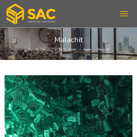
Malachit
TRANG CHỦ
Đá Tự Nhiên
Agate
Malachit
>
>
>
>