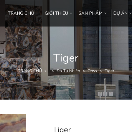
TRANG CHỦ
GIỚI THIỆU
SẢN PHẨM
DỰ ÁN
Tiger
TRANG CHỦ
Đá Tự Nhiên
Onyx
Tiger
>
>
>
>
Tiger