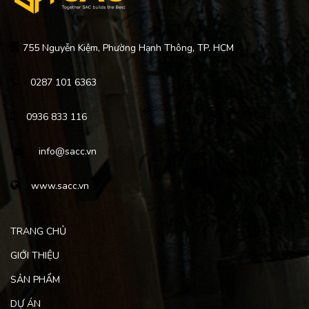
755 Nguyễn Kiệm, Phường Hạnh Thông, TP. HCM
0287 101 6363
0936 833 116
info@sacc.vn
www.sacc.vn
TRANG CHỦ
GIỚI THIỆU
SẢN PHẨM
DỰ ÁN