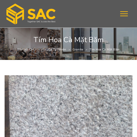
Tím Hoa Cà Mặt Băm
TRANG CHỦ
Đá Tự Nhiên
Granite
Tím Hoa Cà Mặt Băm
>
>
>
>