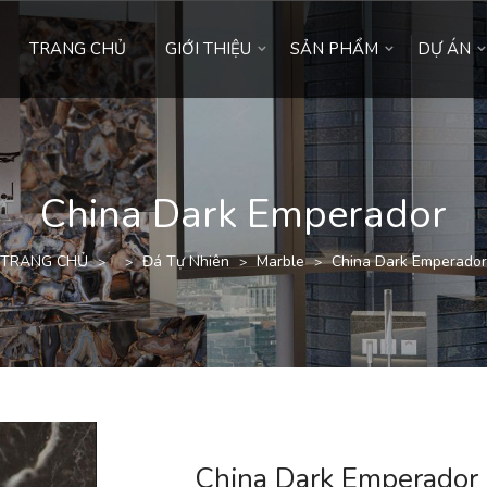
TRANG CHỦ
GIỚI THIỆU
SẢN PHẨM
DỰ ÁN
China Dark Emperador
TRANG CHỦ
Đá Tự Nhiên
Marble
China Dark Emperador
>
>
>
>
China Dark Emperador