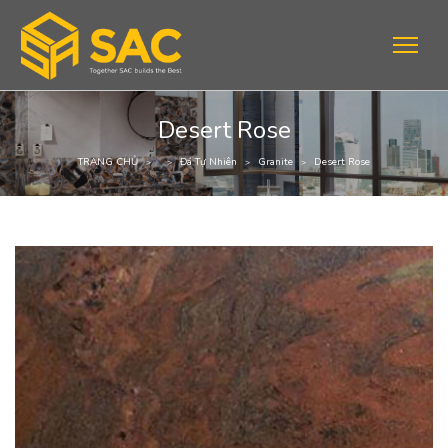
Desert Rose
TRANG CHỦ
Đá Tự Nhiên
Granite
Desert Rose
>
>
>
>