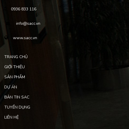
0936 833 116
info@sacc.vn
www.sacc.vn
TRANG CHỦ
GIỚI THIỆU
SẢN PHẨM
DỰ ÁN
BẢN TIN SAC
TUYỂN DỤNG
LIÊN HỆ