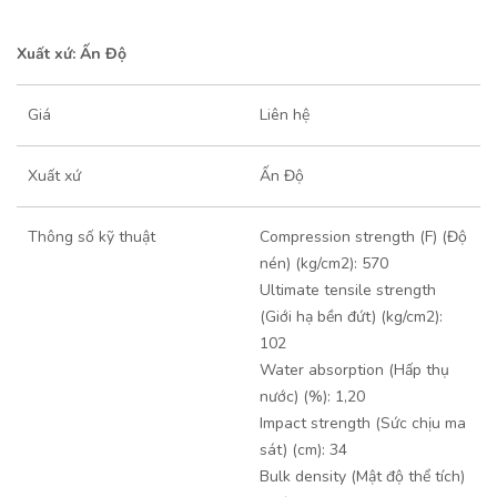
Xuất xứ: Ấn Độ
Giá
Liên hệ
Xuất xứ
Ấn Độ
Thông số kỹ thuật
Compression strength (F) (Độ
nén) (kg/cm2): 570
Ultimate tensile strength
(Giới hạ bền đứt) (kg/cm2):
102
Water absorption (Hấp thụ
nước) (%): 1,20
Impact strength (Sức chịu ma
sát) (cm): 34
Bulk density (Mật độ thể tích)