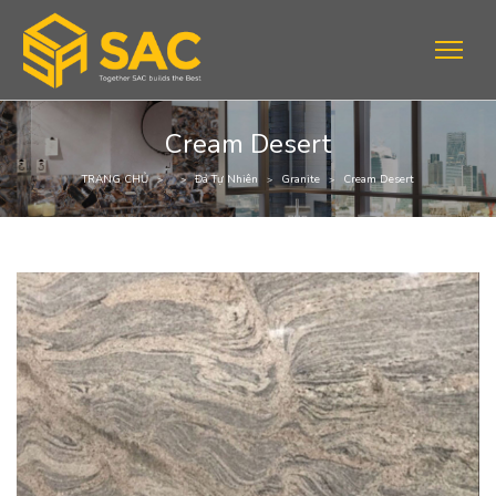
Cream Desert
TRANG CHỦ
Đá Tự Nhiên
Granite
Cream Desert
>
>
>
>