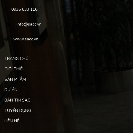
0936 833 116
info@sacc.vn
www.sacc.vn
TRANG CHỦ
GIỚI THIỆU
SẢN PHẨM
DỰ ÁN
BẢN TIN SAC
TUYỂN DỤNG
LIÊN HỆ