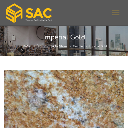
Imperial Gold
TRANG CHỦ
Đá Tự Nhiên
Granite
Imperial Gold
>
>
>
>