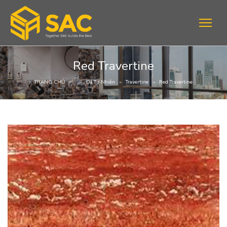
Red Travertine
TRANG CHỦ
Đá Tự Nhiên
Travertine
Red Travertine
>
>
>
>