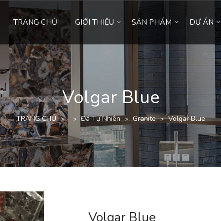
TRANG CHỦ
GIỚI THIỆU
SẢN PHẨM
DỰ ÁN
Volgar Blue
TRANG CHỦ
Đá Tự Nhiên
Granite
Volgar Blue
>
>
>
>
Volgar Blue