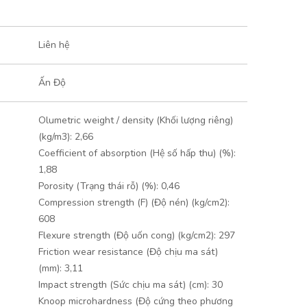
Liên hệ
Ấn Độ
Olumetric weight / density (Khối lượng riêng)
(kg/m3): 2,66
Coefficient of absorption (Hệ số hấp thu) (%):
1,88
Porosity (Trạng thái rỗ) (%): 0,46
Compression strength (F) (Độ nén) (kg/cm2):
608
Flexure strength (Độ uốn cong) (kg/cm2): 297
Friction wear resistance (Độ chịu ma sát)
(mm): 3,11
Impact strength (Sức chịu ma sát) (cm): 30
Knoop microhardness (Độ cứng theo phương