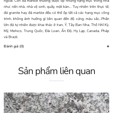
ngoài. Còn đá marble thường được ốp những hạng mục trong nhà
như: nền nhà, nhà vệ sinh, quầy, mặt bàn… Tuy nhiên trên thực tế,
đá granite hay đá marble đều có thể ốp tất cả các hạng mục công
trình, không ảnh hưởng gì liên quan đến độ cứng, màu sắc…Phần
lớn đá tự nhiên được khai thác ở Iran, Ý, Tây Ban Nha, Thổ Nhĩ Kỳ,
Mỹ, Mehico, Trung Quốc, Đài Loan, Ấn Độ, Hy Lạp, Canada, Pháp
và Brazil.
Đánh giá (0)
Sản phẩm liên quan