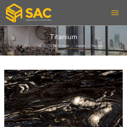
Titanium
TRANG CHỦ
Đá Tự Nhiên
Granite
Titanium
>
>
>
>