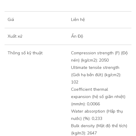
Giá
Liên hệ
Xuất xứ
Ấn Độ
Thông số kỹ thuật
Compression strength (F) (Độ
nén) (kg/cm2): 2050
Ultimate tensile strength
(Giới hạ bền đứt) (kg/cm2):
102
Coefficient thermal
expansion (hệ số giãn nhiệt)
(mm/m): 0,0066
Water absorption (Hấp thụ
nước) (%): 0,233
Bulk density (Mật độ thể tích)
(kg/m3): 2647