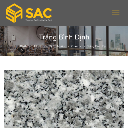
Trắng Bình Định
TRANG CHỦ
Đá Tự Nhiên
Granite
Trắng Bình Định
>
>
>
>