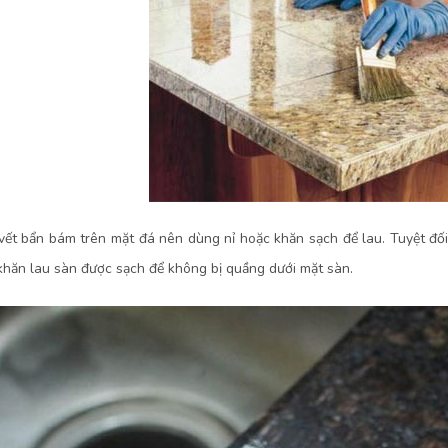
 vết bẩn bám trên mặt đá nên dùng nỉ hoặc khăn sạch để lau. Tuyệt đố
hăn lau sàn được sạch để không bị quầng dưới mặt sàn.