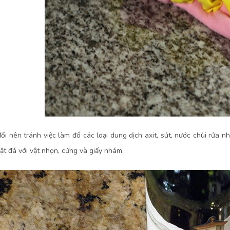
đối nên tránh việc làm đổ các loại dung dịch axit, sút, nước chùi rửa nh
ặt đá với vật nhọn, cứng và giấy nhám.