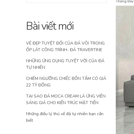
Posted
Tháng Bảy
on
Bài viết mới
VẺ ĐẸP TUYỆT ĐỐI CỦA ĐÁ VÔI TRONG
ỐP LÁT CÔNG TRÌNH- ĐÁ TRAVERTINE
NHỮNG ỨNG DỤNG TUYỆT VỜI CỦA ĐÁ
TỰ NHIÊN
CHIÊM NGƯỠNG CHIẾC BỒN TẮM CÓ GIÁ
22 TỶ ĐỒNG
TẠI SAO ĐÁ MOCA CREAM LÀ ỨNG VIÊN
SÁNG GIÁ CHO KIẾN TRÚC MẶT TIỀN
Những điều lý thú về đá tự nhiên bạn cần
biết