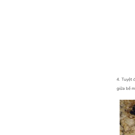
4. Tuyệt 
giữa bề m